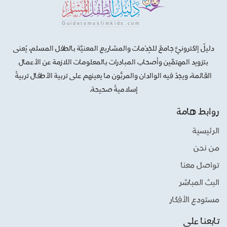
دليلٌ إلكترونيٌّ جامعٌ للخِدْمات والمشاريع المعنيَّة بالطفل المسلم، يُعنى
بتزويد المهتمِّين وأصحاب المبادرات بالمعلومات اللازمة عن الأعمال
القائمة، ويجدُ فيه الوالدان والمربُّون ما يعينهم على تربية الأطفال تربيةً
إسلاميةً صحيحة.
روابط هامة
الرئيسية
من نحن
تواصل معنا
البث المباشر
مستودع الأفكار
تابعنا على