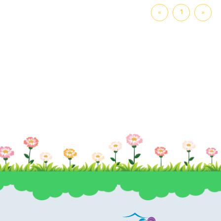
»
1
«