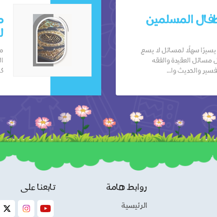
طفال المسلمين
م
ل
سيرًا سهلًا لمسائل لا يسع
مو
 مسائل العقيدة والفقه
ال
فسير والحديث وا...
كا
روابط هامة
تابعنا على
الرئيسية