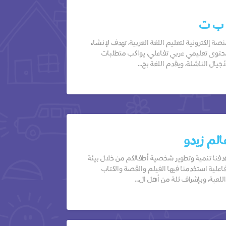
 ب ت
صة إلكترونية لتعليم اللغة العربية، تهدف لإنشاء
توى تعليمي عربي تفاعلي، يواكب متطلبات
أجيال الناشئة، ويقدم اللغة بح...
الم زيدو
فنا تنمية وتطوير شخصية أطفالكم من خلال بيئة
اعلية استخدمنا فيها الفيلم والقصة والكتاب
للعبة، وبإشراف ثلة من أهل ال...