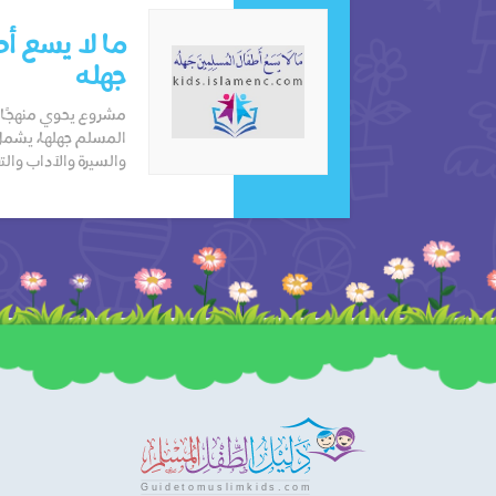
ما لا يسع أ
جهله
مشروع يحوي منهجًا ي
المسلم جهلها، يشمل
والسيرة والآداب والت