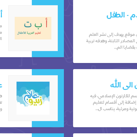
م - الطفل
أ
من
مح
 موقع يهدف إلى نشر العلم
ال
لمصادر الثابتة، وهدفه تربية
قضايا الم...
الى الله
ع
 للكارتون الإسلامي، فيه
هد
ضافة إلى أقسام لتعليم
تف
ية ومرئية، يناسب ال...
وا