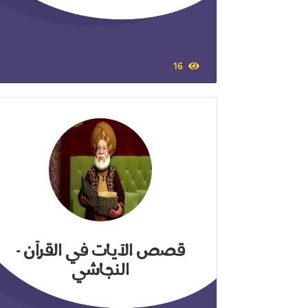
16
قصص الآيات في القرآن -
النجاشي