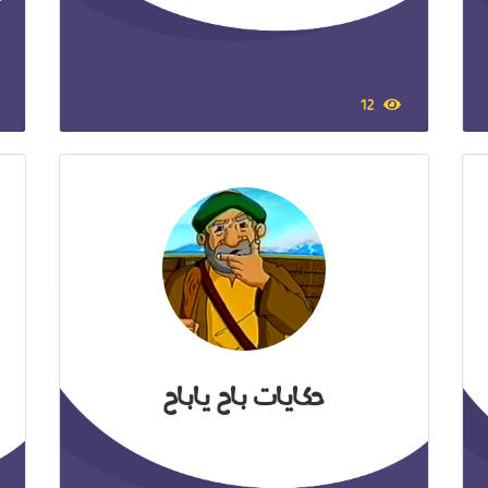
12
حكايات باح ياباح