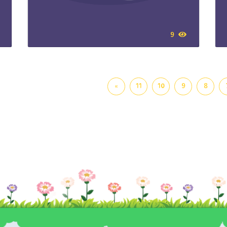
9
»
11
10
9
8