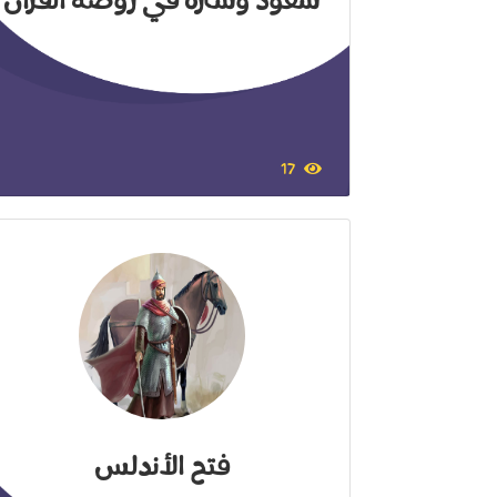
سعود وسارة في روضة القرآن
17
فتح الأندلس