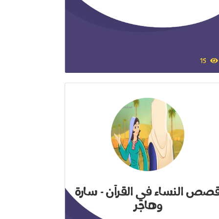
15
صص النساء في القرآن - سارة
وهاجر