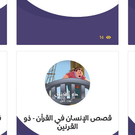
14
قصص الإنسان في القرآن - ذو
ق
القرنين