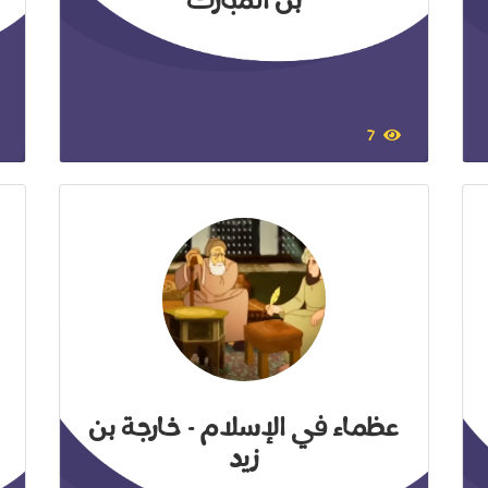
بن المبارك
7
عظماء في الإسلام - خارجة بن
زيد