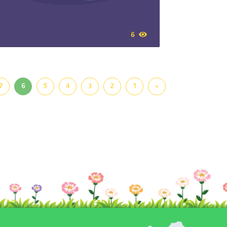
6
7
6
5
4
3
2
1
«