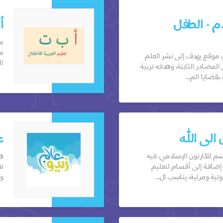
م - الطفل
أ
من
مح
 موقع يهدف إلى نشر العلم
ال
لمصادر الثابتة، وهدفه تربية
قضايا الم...
الى الله
ع
 للكارتون الإسلامي، فيه
هد
ضافة إلى أقسام لتعليم
تف
ية ومرئية، يناسب ال...
وا