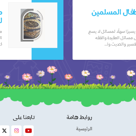
طفال المسلمين
م
ل
سيرًا سهلًا لمسائل لا يسع
مو
 مسائل العقيدة والفقه
ال
فسير والحديث وا...
كا
روابط هامة
تابعنا على
الرئيسية