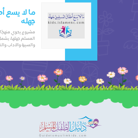
ما لا يسع أ
جهله
مشروع يحوي منهجًا ي
المسلم جهلها، يشمل
والسيرة والآداب والت