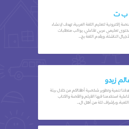
 ب ت
صة إلكترونية لتعليم اللغة العربية، تهدف لإنشاء
توى تعليمي عربي تفاعلي، يواكب متطلبات
أجيال الناشئة، ويقدم اللغة بح...
الم زيدو
فنا تنمية وتطوير شخصية أطفالكم من خلال بيئة
اعلية استخدمنا فيها الفيلم والقصة والكتاب
للعبة، وبإشراف ثلة من أهل ال...