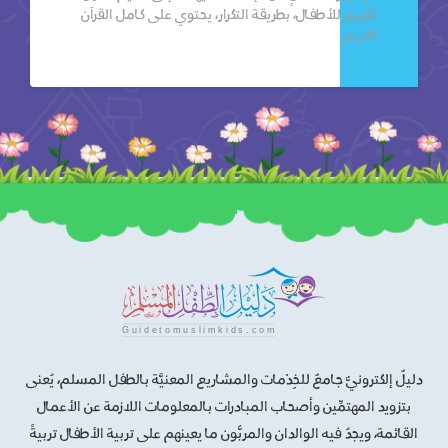
الكريم للأطفال، بطريقة التكرار، يحتوي على كامل القرآن
الكريم.
دليلٌ إلكترونيٌّ جامعٌ للخِدْمات والمشاريع المعنيَّة بالطفل المسلم، يُعنى
بتزويد المهتمِّين وأصحاب المبادرات بالمعلومات اللازمة عن الأعمال
القائمة، ويجدُ فيه الوالدان والمربُّون ما يعينهم على تربية الأطفال تربيةً